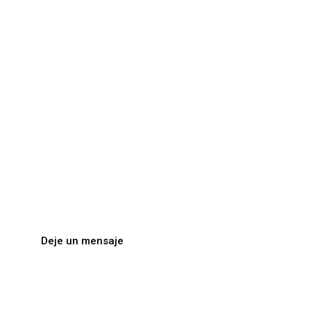
Posgrados
Conoce nuestros servicios
Trabaje con
expertos en el
área.
Deje un mensaje