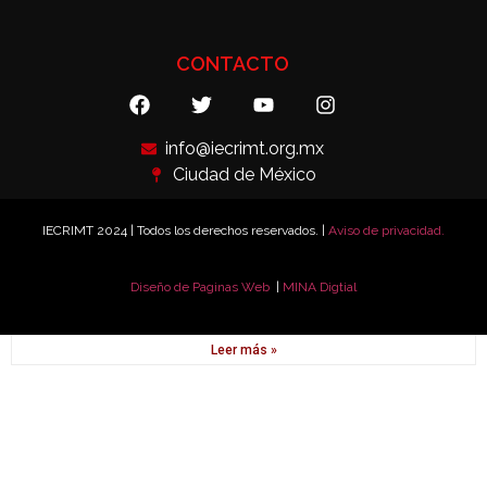
Leer más »
CONTACTO
info@iecrimt.org.mx
Ciudad de México
IECRIMT 2024 | Todos los derechos reservados. |
Aviso de privacidad.
Diseño de Paginas Web
|
MINA Digtial
Pedro Peñaloza
Leer más »