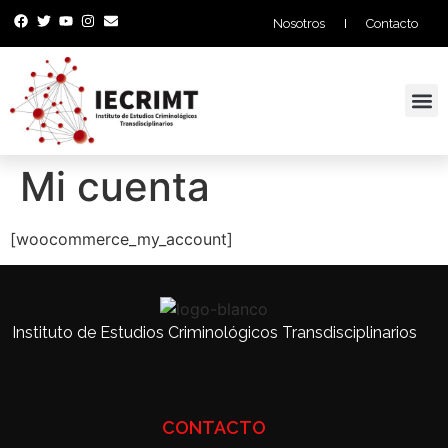
Nosotros
Contacto
Proyectos y Consultoría
Mi cuenta
[woocommerce_my_account]
Instituto de Estudios Criminológicos Transdisciplinarios
CONTACTO