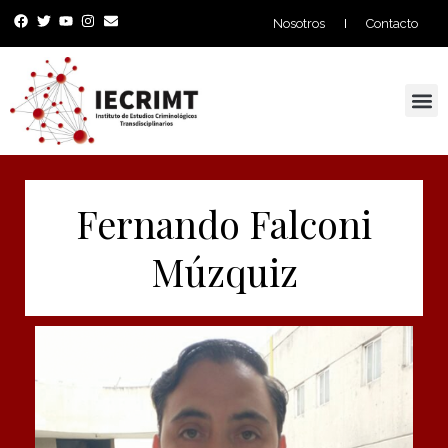
Nosotros
Contacto
Proyectos y Consultoría
Fernando Falconi
Múzquiz